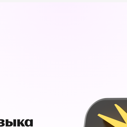
узыка