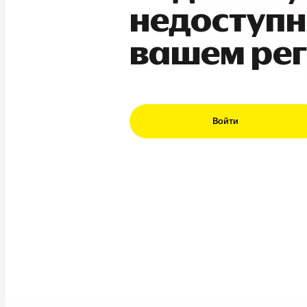
недоступн
вашем ре
Войти