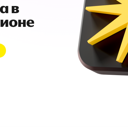
а в
гионе