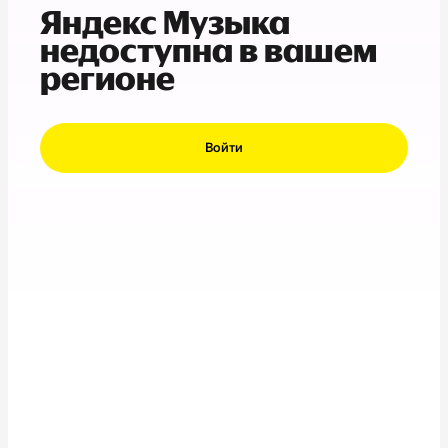
Яндекс Музыка
недоступна в вашем
регионе
Войти