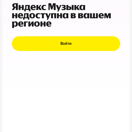
Яндекс Музыка
недоступна в вашем
регионе
Войти