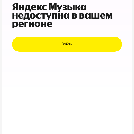
Яндекс Музыка
недоступна в вашем
регионе
Войти