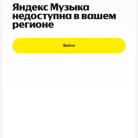
Яндекс Музыка
недоступна в вашем
регионе
Войти