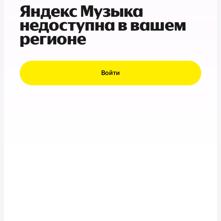
Яндекс Музыка
недоступна в вашем
регионе
Войти