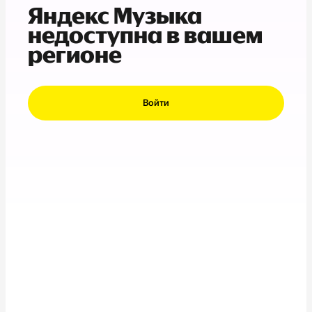
Яндекс Музыка
недоступна в вашем
регионе
Войти