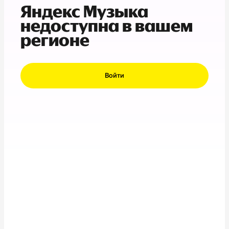
Яндекс Музыка
недоступна в вашем
регионе
Войти