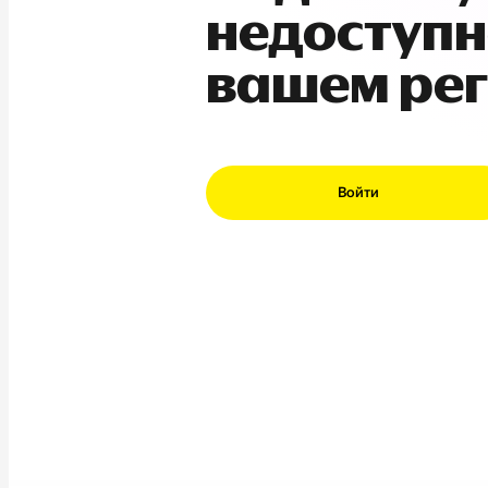
недоступн
вашем ре
Войти