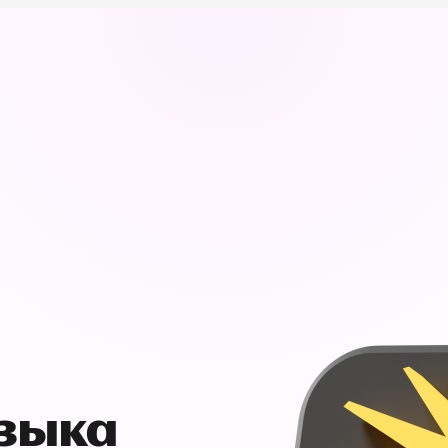
узыка