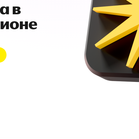
а в
гионе