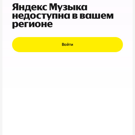
Яндекс Музыка
недоступна в вашем
регионе
Войти