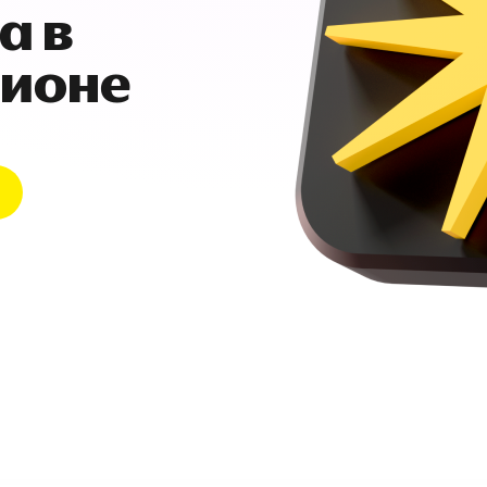
а в
гионе