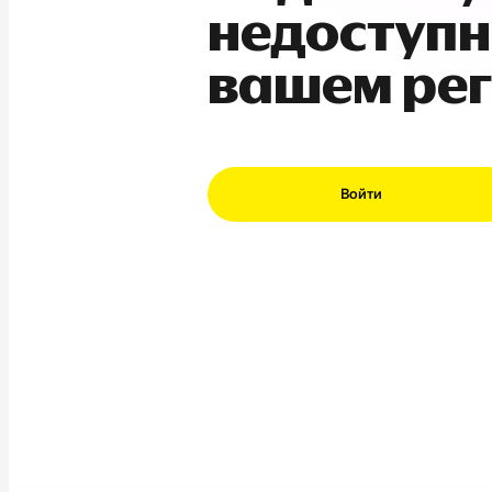
недоступн
вашем ре
Войти