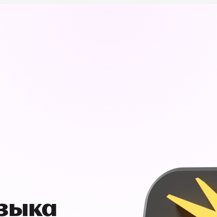
узыка