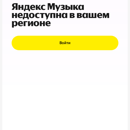
Яндекс Музыка
недоступна в вашем
регионе
Войти