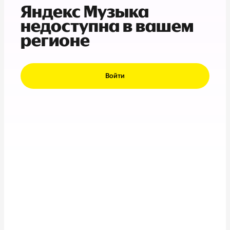
Яндекс Музыка
недоступна в вашем
регионе
Войти