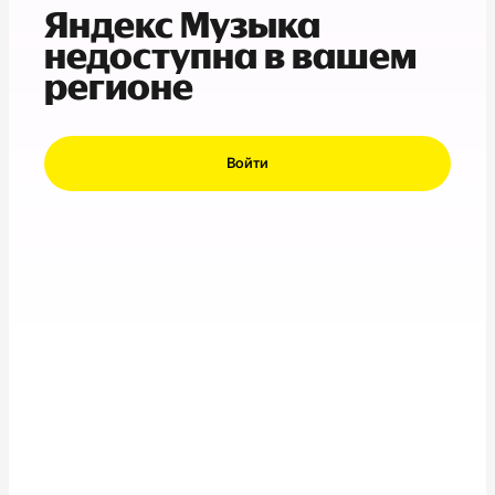
Яндекс Музыка
недоступна в вашем
регионе
Войти