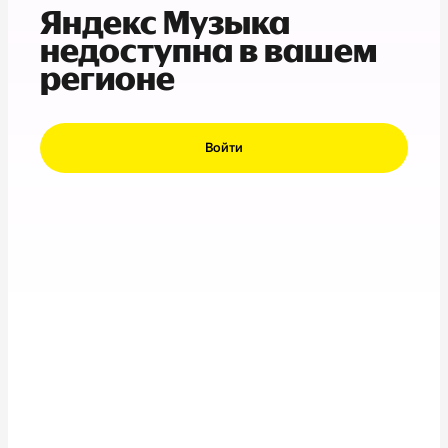
Яндекс Музыка
недоступна в вашем
регионе
Войти