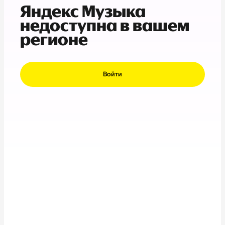
Яндекс Музыка
недоступна в вашем
регионе
Войти