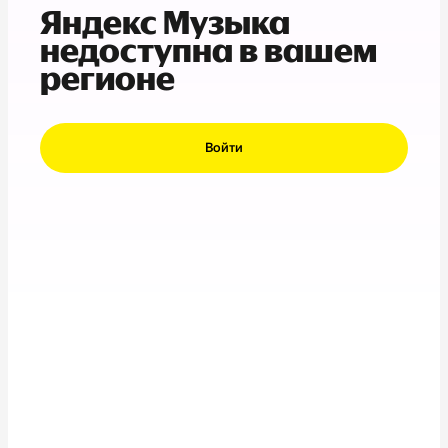
Яндекс Музыка
недоступна в вашем
регионе
Войти