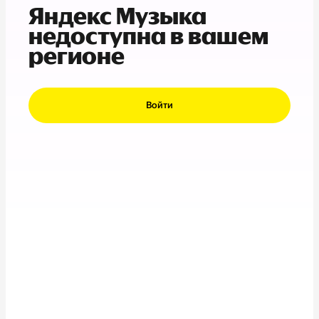
Яндекс Музыка
недоступна в вашем
регионе
Войти