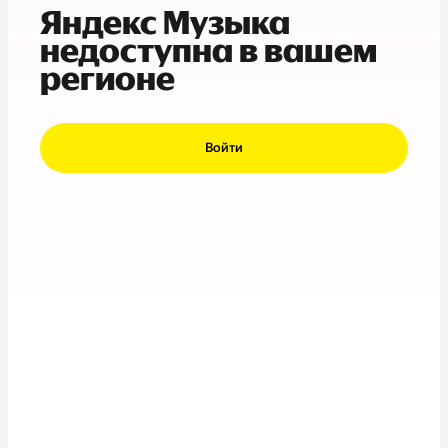
Яндекс Музыка
недоступна в вашем
регионе
Войти