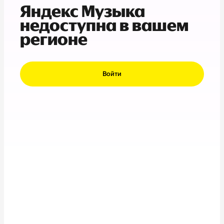
Яндекс Музыка
недоступна в вашем
регионе
Войти