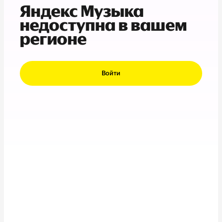
Яндекс Музыка
недоступна в вашем
регионе
Войти