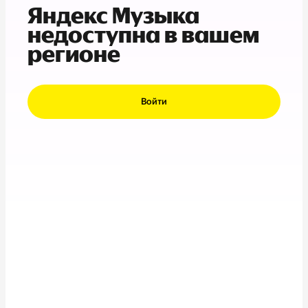
Яндекс Музыка
недоступна в вашем
регионе
Войти