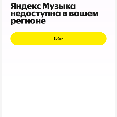
Яндекс Музыка
недоступна в вашем
регионе
Войти