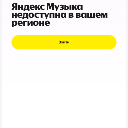
Яндекс Музыка
недоступна в вашем
регионе
Войти