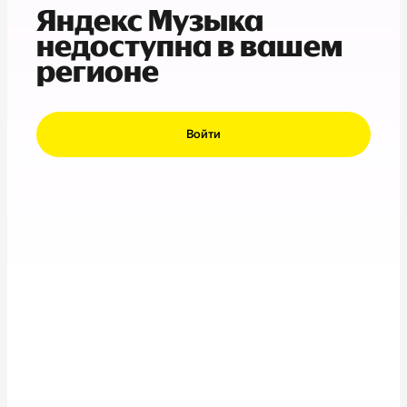
Яндекс Музыка
недоступна в вашем
регионе
Войти