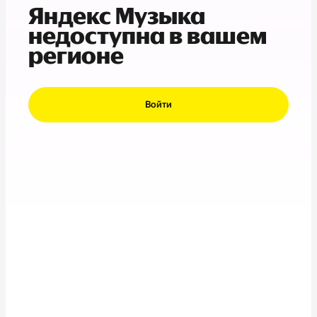
Яндекс Музыка
недоступна в вашем
регионе
Войти