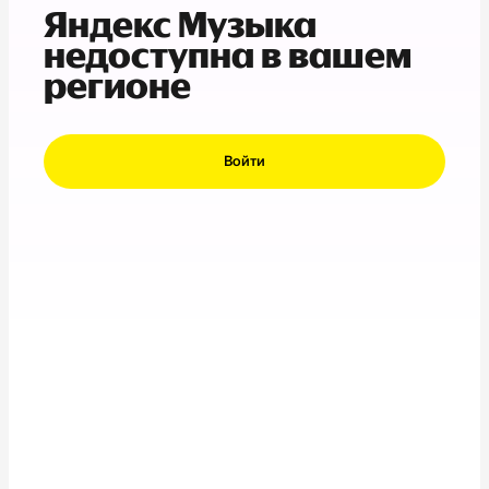
Яндекс Музыка
недоступна в вашем
регионе
Войти