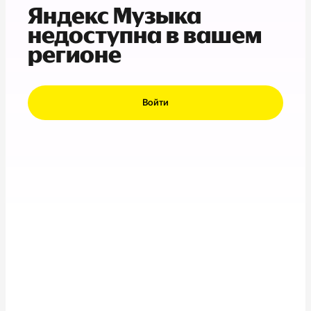
Яндекс Музыка
недоступна в вашем
регионе
Войти