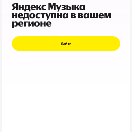
Яндекс Музыка
недоступна в вашем
регионе
Войти