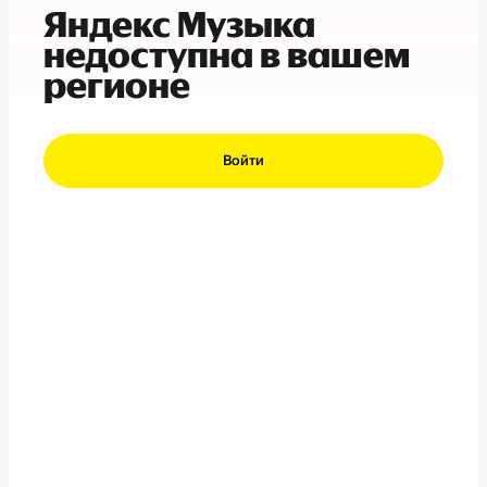
Яндекс Музыка
недоступна в вашем
регионе
Войти