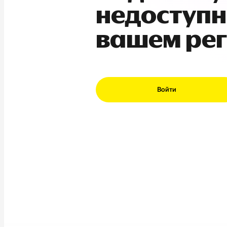
недоступн
вашем ре
Войти