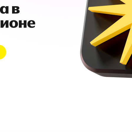
а в
гионе