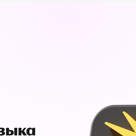
узыка