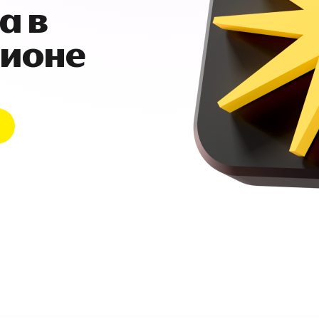
а в
гионе