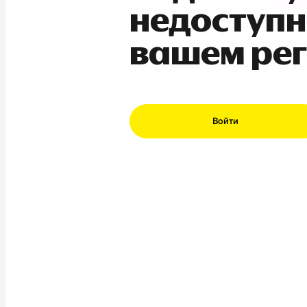
недоступн
вашем ре
Войти