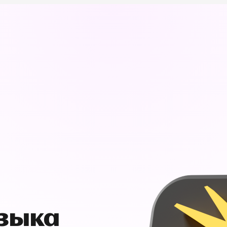
узыка