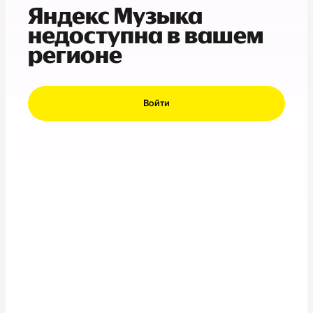
Яндекс Музыка
недоступна в вашем
регионе
Войти