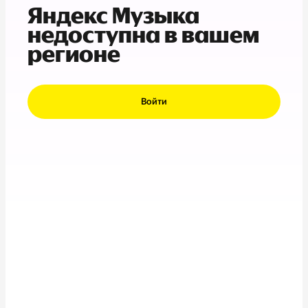
Яндекс Музыка
недоступна в вашем
регионе
Войти