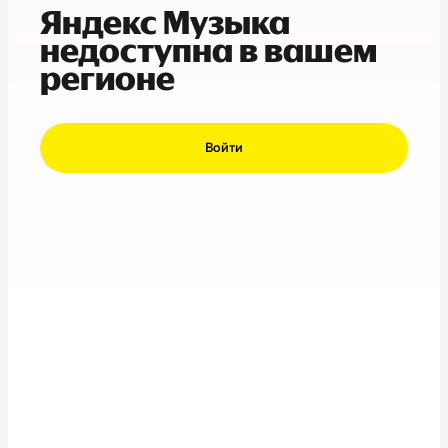
Яндекс Музыка
недоступна в вашем
регионе
Войти