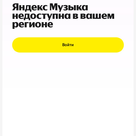
Яндекс Музыка
недоступна в вашем
регионе
Войти