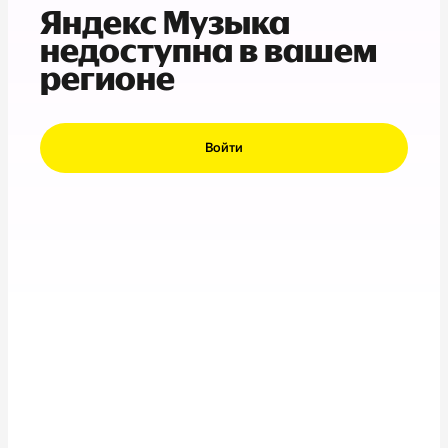
Яндекс Музыка
недоступна в вашем
регионе
Войти