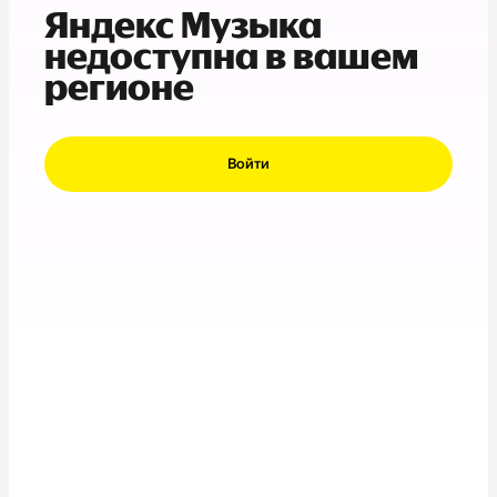
Яндекс Музыка
недоступна в вашем
регионе
Войти