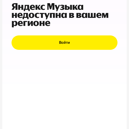
Яндекс Музыка
недоступна в вашем
регионе
Войти