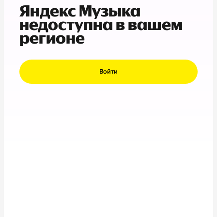
Яндекс Музыка
недоступна в вашем
регионе
Войти