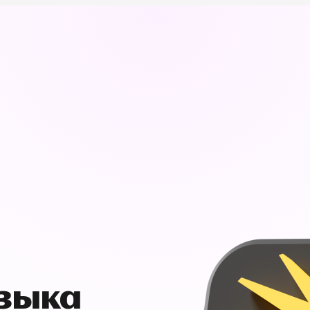
узыка