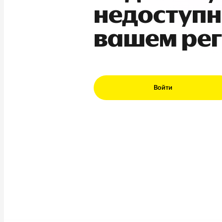
недоступн
вашем ре
Войти