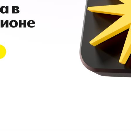
а в
гионе