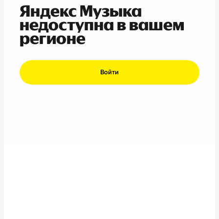
Яндекс Музыка
недоступна в вашем
регионе
Войти