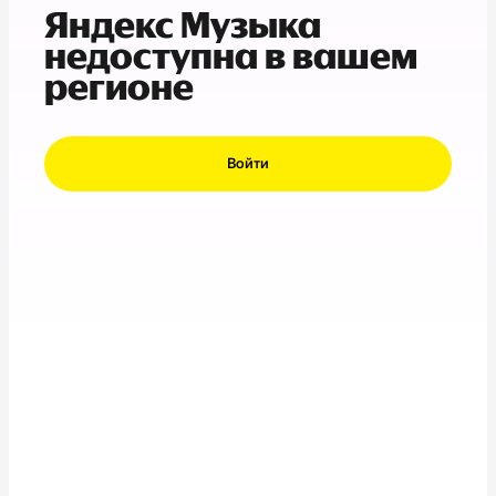
Яндекс Музыка
недоступна в вашем
регионе
Войти