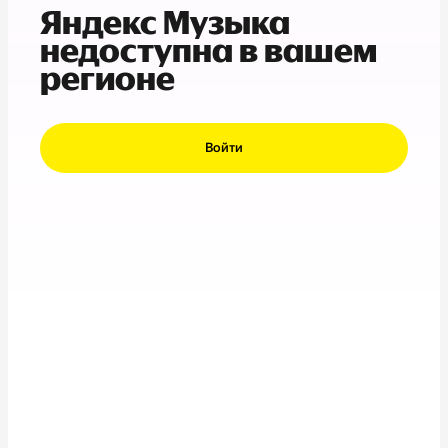
Яндекс Музыка
недоступна в вашем
регионе
Войти