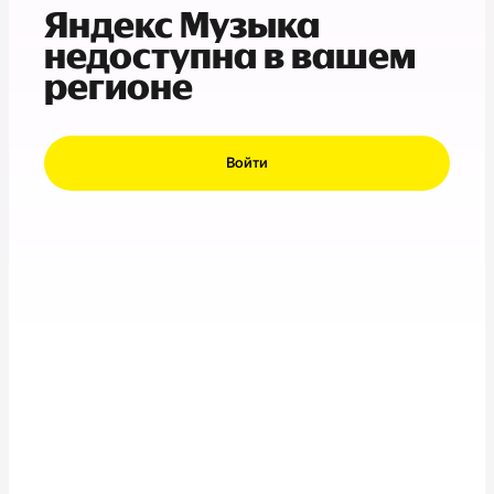
Яндекс Музыка
недоступна в вашем
регионе
Войти