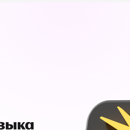
узыка