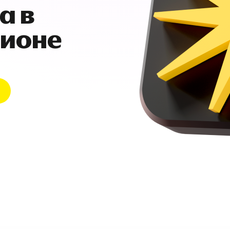
а в
гионе