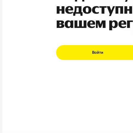
недоступн
вашем ре
Войти