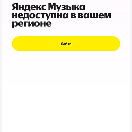
Яндекс Музыка
недоступна в вашем
регионе
Войти