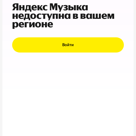
Яндекс Музыка
недоступна в вашем
регионе
Войти