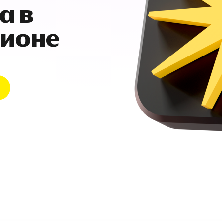
а в
гионе