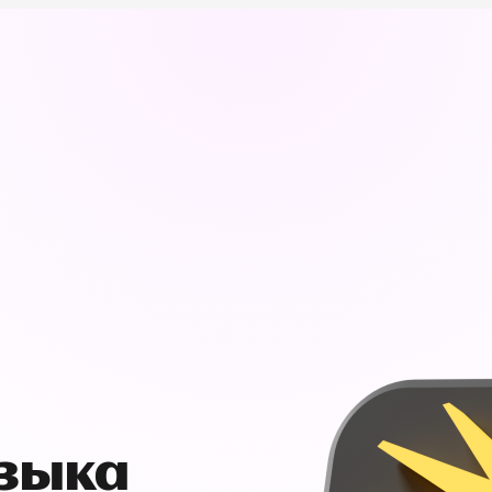
узыка