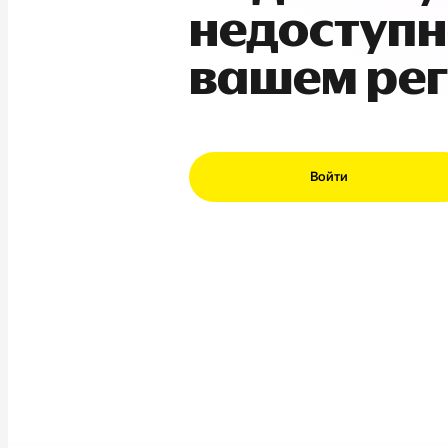
недоступн
вашем ре
Войти