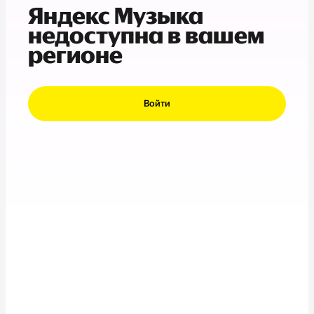
Яндекс Музыка
недоступна в вашем
регионе
Войти